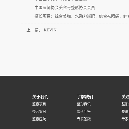
中国医师协会美容与整形协会会员
擅长项目：综合美胸、水动力减肥、综合祛眼袋、综
上一篇：
KEVIN
关于我们
了解我们
关
整容项目
整形资讯
整形
整容案例
整形问答
整形
整容医院
专家答疑
专家