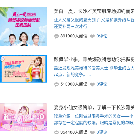
美白一夏，长沙雅美莹肌专场如约而
让人又爱又恨的夏天到了 又是和紫外线斗智
还要补两三次才行
391900人阅读
0评论
颜值毕业季，雅美爆款特惠助你把握
最近发现雅美接待的爱美人士 刚毕业的占大
起点，新的竞争。...
513900人阅读
0评论
变身小仙女很简单，了解一下长沙雅美
隆重介绍一位刚做过眼鼻手术的美女——小
都存在一定程度的缺陷。眼睛是常见的单眼皮+
354400人阅读
0评论