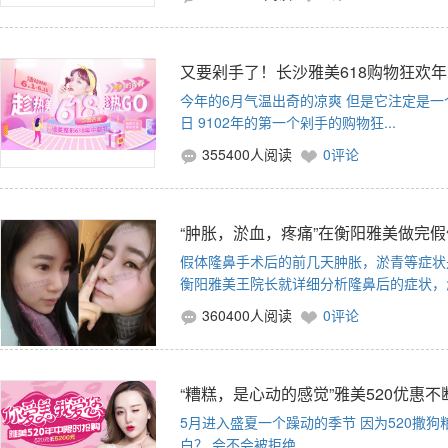
又要剁手了！长沙雅美618购物狂欢
今年的6月气温出奇的凉爽 但是它注定是一
日 9102年的第一个剁手的购物狂...
355400人阅读
0评论
“肿胀，淤血，疼痛”在衡阳雅美做完
假体隆鼻手术后的前几天肿胀，淤青等症状
衡阳雅美王院长就详细分析隆鼻后的症状，怎
360400人阅读
0评论
“糟糕，是心动的感觉”雅美520优惠
5月进入盛夏一个躁动的季节 因为520撒
白？ 会不会被拒绝...