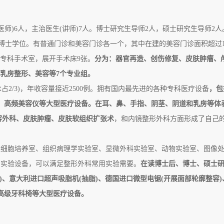
任医师)6人，主治医生(讲师)7人。博士研究生导师2人，硕士研究生导师2人
士学位。有普通门诊和美容门诊各一个，其中在建的美容门诊面积超过14
专科手术室，展开手术床9张。
分为：器官再造、创伤修复、皮肤肿瘤、
乳房整形、美容等7个专业组。
占2/3)，年收容量接近2500例。拥有国内最先
进的各种专科医疗设备
，包
、高频美容仪等大型医疗设备。在耳、鼻、手指、阴茎、阴道和乳房等体
容外科、皮肤肿瘤、皮肤软组织扩张术
，和内镜整形外科方面形成了自己
、细胞培养室、组织病理学实验室、显微外科实验室、动物实验室、图像
的实验设备，可以满足整形外科常用实验需要。
在读博士后、博士、硕士
)、意大利进口超声吸脂机(抽脂)、德国进口微型电锯(开展面部轮廓整容)
高级牙科椅等大型医疗设备。