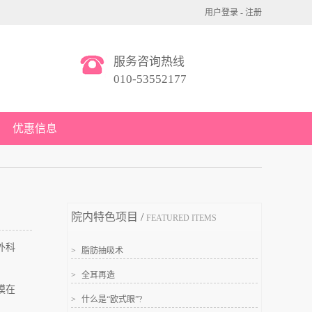
用户登录
-
注册
服务咨询热线
010-53552177
优惠信息
院内特色项目 /
FEATURED ITEMS
外科
>
脂肪抽吸术
>
全耳再造
模在
>
什么是“欧式眼”?