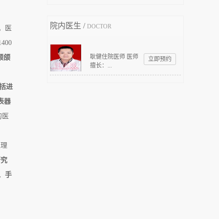
院内医生 /
DOCTOR
。医
00
耿健住院医师 医师
颅颌
立即预约
擅长：...
括进
表器
的医
处理
研究
、手