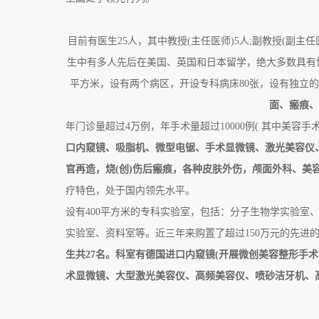
目前有医生25人，其中教授(主任医师)5人;副教授(副主
生中有多人先后在美国、英国和日本留学，绝大多数具有博
平方米，设有两个病区，开设专科病床80张，设有独立的
面、瘢痕、
年门诊量超过4万例，年手术量超过10000例( 其中美容手术
口内窥镜、吸脂机、微型电锯、手术显微镜、激光美容仪
官再造，烧(创)伤后瘢痕，各种皮肤外伤，颅面外科、美
疗特色，处于国内领先水平。
设有400平方米的专科实验室，包括：分子生物学实验室
实验室、资料室等。近三年来购置了超过150万元的先进
生共27名。科室有德国进口内窥镜(开展微创美容整形手术
术显微镜、大型激光美容仪、高频美容仪、喷砂洁牙机、