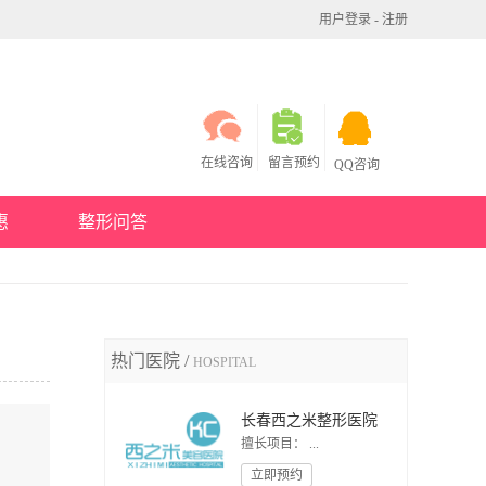
用户登录
-
注册
在线咨询
留言预约
QQ咨询
惠
整形问答
热门医院 /
HOSPITAL
长春西之米整形医院
擅长项目： ...
立即预约