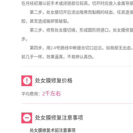
在月经初潮以前手术或闭锁部位较高，切开时应放入金属导
第二步，处女膜切开后流出暗黑而黏稠的经血，任其逐渐
腔，甚至造成输卵管破裂。
第三步，修剪处女膜切缘，形成圆形阴道口，处女膜修复
步。
第四步，用2-0号肠线中断缝合切口边沿，如局部无出血
前几乎一样，效果逼真，不易辨认真伪。
处女膜修复价格
2千左右
平均费用：
处女膜修复注意事项
处女膜修复术前注意事项