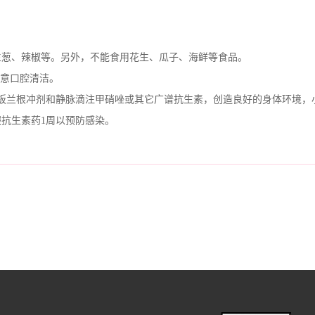
葱、辣椒等。另外，不能食用花生、瓜子、海鲜等食品。
注意口腔清洁。
兰根冲剂和静脉滴注甲硝唑或其它广谱抗生素，创造良好的身体环境，
抗生素药1周以预防感染。