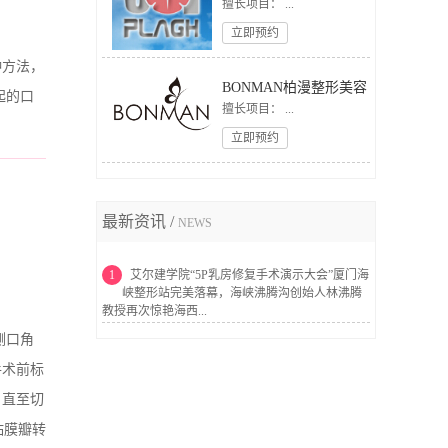
擅长项目： ...
立即预约
种方法，
BONMAN柏漫整形美容
起的口
擅长项目： ...
立即预约
最新资讯 /
NEWS
1
艾尔建学院“5P乳房修复手术演示大会”厦门海
峡整形站完美落幕，海峡沸腾沟创始人林沸腾
教授再次惊艳海西...
侧口角
手术前标
，直至切
粘膜瓣转