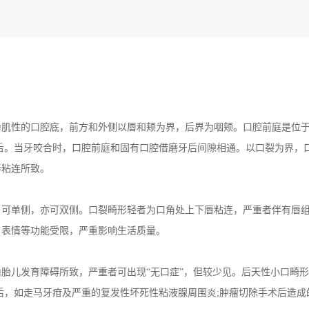
肌性的口腔底，前方和外侧以唇和颊为界，后界为咽颊。口腔前庭是位
舌。当牙咬合时，口腔前庭和固有口腔借磨牙后间隙相通。以口裂为界，
唇粘连所致。
可单侧，亦可双侧。口裂畸形轻者为口角处上下唇粘连，严重者伴有唇
、表情等功能受限，严重影响生活质量。
儿发育障碍所致，严重者可出现“无口症”，但较少见。后天性小口畸形
后，如走马牙疳及严重的复发性坏死性粘液腺周围炎;肿瘤切除手术后造成