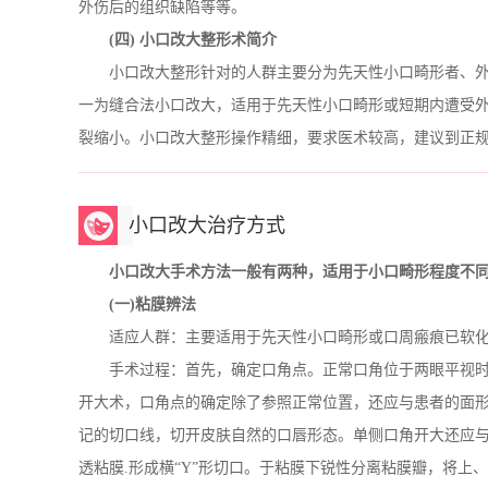
外伤后的组织缺陷等等。
(四) 小口改大整形术简介
小口改大整形针对的人群主要分为先天性小口畸形者、外
一为缝合法小口改大，适用于先天性小口畸形或短期内遭受外
裂缩小。小口改大整形操作精细，要求医术较高，建议到正
小口改大治疗方式
小口改大手术方法一般有两种，适用于小口畸形程度不
(一)粘膜辨法
适应人群：主要适用于先天性小口畸形或口周瘢痕已软化
手术过程：首先，确定口角点。正常口角位于两眼平视时，
开大术，口角点的确定除了参照正常位置，还应与患者的面
记的切口线，切开皮肤自然的口唇形态。单侧口角开大还应
透粘膜.形成横“Y”形切口。于粘膜下锐性分离粘膜瓣，将上