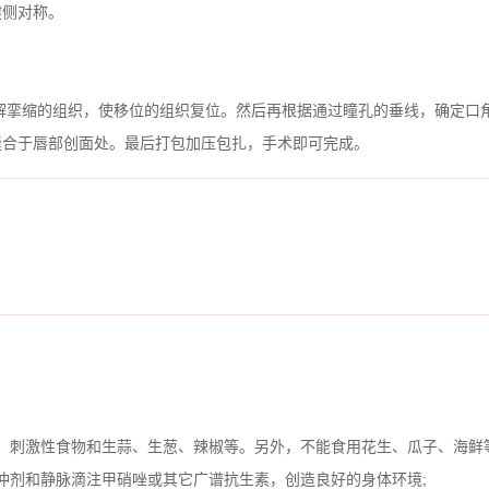
健侧对称。
挛缩的组织，使移位的组织复位。然后再根据通过瞳孔的垂线，确定口
缝合于唇部创面处。最后打包加压包扎，手术即可完成。
刺激性食物和生蒜、生葱、辣椒等。另外，不能食用花生、瓜子、海鲜等
剂和静脉滴注甲硝唑或其它广谱抗生素，创造良好的身体环境;