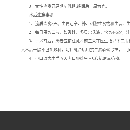
3、女性应避开经期哺乳期;经期后一周为宜。
术后注意事项
1、流质饮食3天。主要忌辛、辣、刺激性食物和生蒜、生
2、每日用漱口液，如硼砂、多贝尔氏液，含漱4-6次，
3、手术前后，患者应该注意术前三天在医生指导下口服板
大术后一般不包扎敷料，切口缝合后用抗生素软膏涂抹，口服
4、小口改大术后五天内口服维生素C和抗病毒药物。