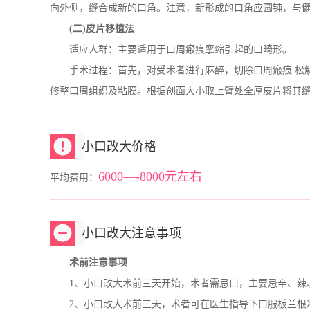
向外侧，缝合成新的口角。注意，新形成的口角应圆钝，与
(二)皮片移植法
适应人群：主要适用于口周瘢痕挛缩引起的口畸形。
手术过程：首先，对受术者进行麻醉，切除口周瘢痕.松解
修整口周组织及粘膜。根据创面大小取上臂处全厚皮片将其
小口改大价格
6000—-8000元左右
平均费用：
小口改大注意事项
术前注意事项
1、小口改大术前三天开始，术者需忌口，主要忌辛、辣、
2、小口改大术前三天，术者可在医生指导下口服板兰根冲