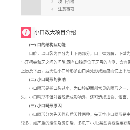
3
项目价格
4
注意事项
小口改大项目介绍
(一) 口的结构及功能
口腔，以口裂为界分为上下两部分，口上壁为腭，下壁为
与牙槽突和牙之间的间隙;固有口腔是位于牙弓的内侧，含有
上唇及下唇，后天性小口畸形多由口角处形成瘢痕而使上下
(二) 小口畸形的影响
小口畸形是指口裂过小，为口腔颌面部常见的畸形之一，
失，小口畸形不但对容貌造成影响外，还可造成进食、语言
(三) 小口畸形原因
小口畸形分为先天性和后天性两种，先天性小口畸形是由胎
较多，如严重的烧伤及烫伤后，多见于小儿;某些炎症性疾病