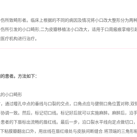
伤所致畸形者。临床上根据的不同的病因及情况将小口改大整形分为两
伤所引发的小口畸形;二为皮瓣移植法小口改大，适用于口周瘢痕挛缩引
规医疗机构进行治疗。
同的患者。方法如下：
的小口畸形
通过瞳孔中点的垂线与口裂的交点，口角点应与健侧口角位置对称;双
形协调一致。然后，标记切口线。标记好后就可以实施麻醉。麻醉后，沿
与患者的下唇标出流畅的唇红线。最后一步，沿口裂水平线向定点做切口
、下粘膜瓣翻出口外，用丝线在唇红缘处与皮肤间断缝合.将顶端的三角形