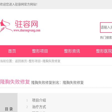
欢迎您进入驻容网官方网站！
热门搜
首页
整形项目
整形资讯
整形医院
当前位置：
返回首页
>
整形项目
>隆胸失败修复
隆胸失败修复
隆胸失败修复别名：隆胸失败修复
1
项目介绍
2
治疗方式
目 录