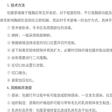
5. 技术方法
包膜挛缩属于隆胸后常见并发症，对于程度较轻、不引发胸部功能及
甚至影响胸部形态则应立即松解，而此时手术是唯一的治疗方式，具体手
① 受术者卧床，手术区及周围部位的消毒。
② 麻醉，一般采用局部麻醉。
③ 根据病情选择适宜的切口位置并切开皮肤。
④ 皮下剥离至假体腔隙并将其扩大，必要时切除纤维包膜并取出假
⑤ 如有需要进行二次隆胸。
⑥ 在切口处设置引流管。
⑦ 切口缝合。
⑧ 紧密加压包扎。
6. 风险和并发症
① 感染：包膜打开过程中有可能造成腔隙感染，一旦发生感染，应
② 组织黏连：游离的纤维组织可能与带有毛孔的乳房假体发生黏连，
③ 乳房形态异常：包膜挛缩修复后造成乳房形态不如术前。