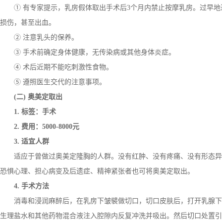
① 有专家提示，乳房假体取出手术后3个月内禁止按摩乳房。过早地
损伤，甚至出血。
② 注意乳头的保养。
③ 手术前确定身体健康，无传染病或其他身体炎症。
④ 术后近期不能吃刺激性食物。
⑤ 遵照医生交代的注意事项。
(二) 奥美定取出
1. 标签：手术
2. 费用：5000-8000元
3. 适宜人群
适应于曾做过奥美定隆胸的人群。没有红肿、没有疼痛、没有形态异
恐惧心理、担心病变及后遗症、精神紧张者也可将奥美定取出。
4. 手术方法
消毒和浸润麻醉后，在乳房下皱襞做切口，切口皮肤后，打开乳腺下
生理盐水和其他药物混合液注入腔隙内反复冲洗并吸出。然后切口处置引