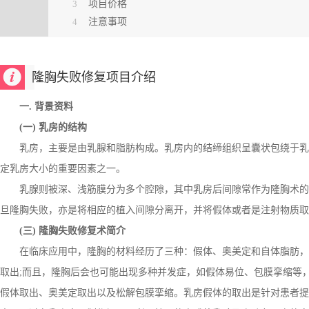
3
项目价格
4
注意事项
隆胸失败修复项目介绍
一. 背景资料
(一) 乳房的结构
乳房，主要是由乳腺和脂肪构成。乳房内的结缔组织呈囊状包绕于乳
定乳房大小的重要因素之一。
乳腺则被深、浅筋膜分为多个腔隙，其中乳房后间隙常作为隆胸术的
旦隆胸失败，亦是将相应的植入间隙分离开，并将假体或者是注射物质取
(三) 隆胸失败修复术简介
在临床应用中，隆胸的材料经历了三种：假体、奥美定和自体脂肪，
取出;而且，隆胸后会也可能出现多种并发症，如假体易位、包膜挛缩等
假体取出、奥美定取出以及松解包膜挛缩。乳房假体的取出是针对患者提