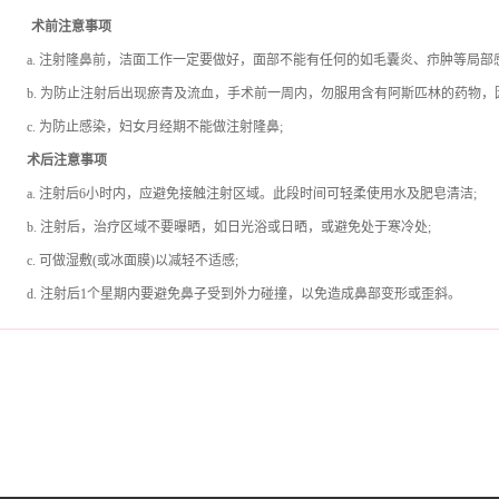
术前注意事项
a.
注射隆鼻前，洁面工作一定要做好，面部不能有任何的如毛囊炎、疖肿等局部
b.
为防止注射后出现瘀青及流血，手术前一周内，勿服用含有阿斯匹林的药物，
c.
为防止感染，妇女月经期不能做注射隆鼻
;
术后注意事项
a.
注射后
6
小时内，应避免接触注射区域。此段时间可轻柔使用水及肥皂清洁
;
b.
注射后，治疗区域不要曝晒，如日光浴或日晒，或避免处于寒冷处
;
c.
可做湿敷
(
或冰面膜
)
以减轻不适感
;
d.
注射后
1
个星期内要避免鼻子受到外力碰撞，以免造成鼻部变形或歪斜。