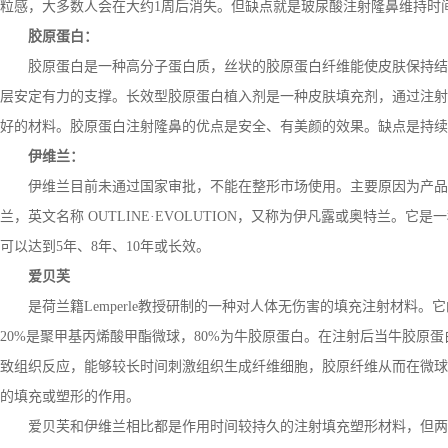
粒感，大多数人会在大约1周后消失。但缺点就是玻尿酸注射隆鼻维持时间
胶原蛋白：
胶原蛋白是一种高分子蛋白质，丝状的胶原蛋白纤维能使皮肤保持结
层安定有力的支撑。长效型胶原蛋白植入剂是一种皮肤填充剂，通过注射
好的材料。胶原蛋白注射隆鼻的优点是安全、有美颜的效果。缺点是持续时
伊维兰：
伊维兰目前未通过国家审批，不能在整形市场使用。主要原因为产品的
兰，英文名称 OUTLINE·EVOLUTION，又称为伊凡露或奥特兰
可以达到5年、8年、10年或长效。
爱贝芙
是荷兰籍Lemperle教授研制的一种对人体无伤害的填充注射材料。
20%是聚甲基丙烯酸甲酯微球，80%为牛胶原蛋白。在注射后当牛胶原
致组织反应，能够较长时间刺激组织生成纤维细胞，胶原纤维从而在微球
的填充或塑形的作用。
爱贝芙和伊维兰相比都是作用时间较持久的注射填充塑形材料，但两者