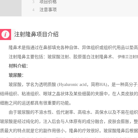
3
项目价格
4
注意事项
注射隆鼻项目介绍
隆鼻术是指通过在鼻部填充各种自体、异体组织或组织代用品以垫高
注射隆鼻主要包括：玻尿酸注射、胶原蛋白注射隆鼻术、
伊维兰注射
材料介绍：
玻尿酸：
玻尿酸，学名为透明质酸 (Hyaluronic acid，简称HA)，是
结缔组织、粘液组织、眼球之晶状体及某些细菌的夹膜中，在人类皮肤的
细胞之间的运送都具有很重要的功能。
由于玻尿酸的不溶水性、低代谢率、高吸水、高保水以及不易在组织
玻尿酸是经过纯化的，注入后会与人体原有的成分融合，皮肤会膨胀，整
质最大的特点就是它的副作用很小，隆鼻的疗效很好。玻尿酸隆鼻后根据