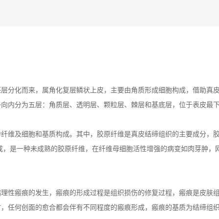
层分化而来，属角化复层鳞状上皮，主要由角质形成细胞构成，借助真
外向内分为五层：角质层、透明层、颗粒层、棘层和基底层，位于表皮最
。
纤维及细胞和基质构成。其中，胶原纤维是真皮结缔组织的主要成分，
成，是一种未成熟的胶原纤维，在纤维母细胞活性增强的病变如肉芽肿，
理性瘢痕的发生，瘢痕的形成过程是组织损伤的修复过程，瘢痕是皮肤
时，任何创面的愈合都会伴有不同程度的瘢痕形成，瘢痕的基质为结缔组