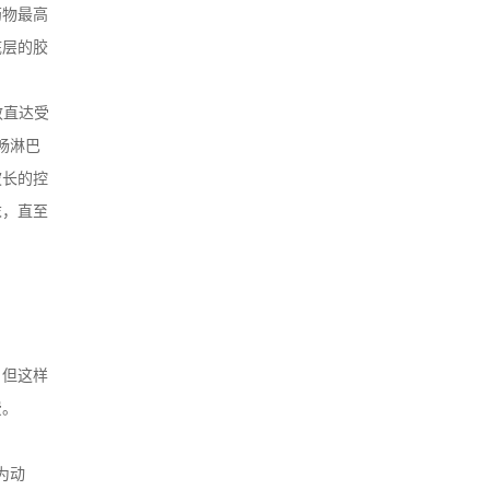
药物最高
底层的胶
效直达受
畅淋巴
波长的控
末，直至
，但这样
费。
为动