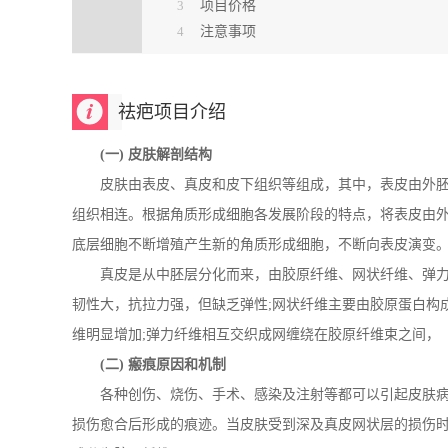
3
项目价格
4
注意事项
祛疤项目介绍
(一) 皮肤解剖结构
皮肤由表皮、真皮和皮下组织等组成，其中，表皮由外胚
组织相连。根据角质形成细胞各发展阶段的特点，将表皮由
底层细胞不断增殖产生新的角质形成细胞，不断向表皮演变
真皮是从中胚层分化而来，由胶原纤维、网状纤维、弹力
韧性大，抗拉力强，但缺乏弹性;网状纤维主要由胶原蛋白构
维明显增加;弹力纤维相互交织成网缠绕在胶原纤维束之间，
(二) 瘢痕原因和机制
各种创伤、烧伤、手术、感染及注射等都可以引起皮肤病
损伤愈合后形成的痕迹。当皮肤受到深及真皮网状层的损伤