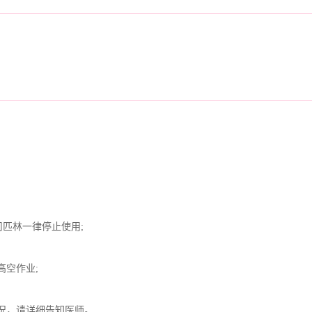
匹林一律停止使用;
空作业;
况，请详细告知医师。