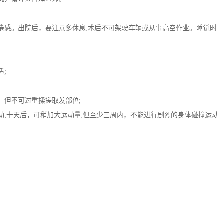
感。出院后，要注意多休息;术后不可架驶车辆或从事高空作业。睡觉时
;
但不可过重揉搓取发部位;
十天后，可稍加大运动量;但至少三周内，不能进行剧烈的身体碰撞运动