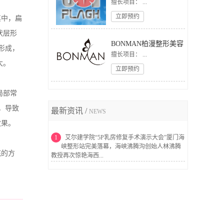
擅长项目： ...
立即预约
其中，扁
状层形
BONMAN柏漫整形美容
形成，
擅长项目： ...
大。
立即预约
局部常
，导致
最新资讯 /
NEWS
效果。
1
艾尔建学院“5P乳房修复手术演示大会”厦门海
峡整形站完美落幕，海峡沸腾沟创始人林沸腾
底的方
教授再次惊艳海西...