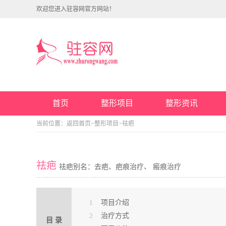
欢迎您进入驻容网官方网站！
首页
整形项目
整形资讯
当前位置：
返回首页
>
整形项目
>祛疤
祛疤
祛疤别名：去疤、疤痕治疗、 瘢痕治疗
1
项目介绍
2
治疗方式
目 录