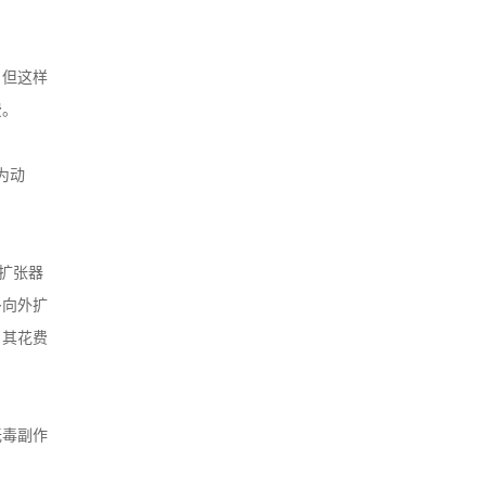
，但这样
费。
为动
扩张器
多向外扩
，其花费
无毒副作