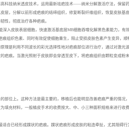
高科技纳米透皮技术，运用最新祛疤技术——纳米分解激活疗法，保留
真皮层，分解以前形成疤痕的结缔组织，修复断裂纤维组织，恢复皮肤基
和韧性，彻底治疗各种疤痕。
能深入皮肤表层细胞，快速激活基底层MB细胞吞噬化解黑色素能力，有
疤痕组织色素、同时有效促使细胞重生，阻止受损皮肤色素产生变异，顺
的原理是利用不同波长的彩光选择性地对疤痕部位进行治疗，通过对激光
度的疤痕。当激光照射于皮肤即会穿透至皮下，将疤痕组织由颗粒变成粉
的部位上。这种方法是最主要的，移植后也能明显改善疤痕严重的情况
皮为填充材料，一般植皮手术的收费按大、中、小三种面积规格来进行收
最适合已经形成蹼状的疤痕。蹼状疤痕形成皮肤的粘连牵扯，尤其阻碍行