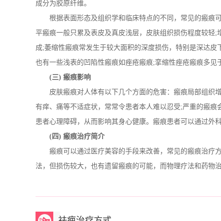
成分为胶原纤维。
根据表面形态及组织学和临床特点的不同，常见的瘢痕可
平瘢痕一般只累及表皮及真皮浅层，皮肤组织损伤程度较轻;
成;萎缩性瘢痕常发生于较大面积的深度损伤，特别是深达皮
也有一些浅表的凹陷性瘢痕如痤疮瘢痕;挛缩性痤疮瘢痕多见
(三) 瘢痕影响
皮肤瘢痕对人体有以下几个方面的危害：瘢痕局部组织增厚
有痒、痛等不适症状，常常令患者本人难以忍受;严重的瘢痕
患者心理障碍，从而影响其身心健康。瘢痕患者可以通过外
(四) 瘢痕治疗简介
瘢痕可以通过医疗美容的手段来改善，常见的瘢痕治疗方
法，但损伤较大，也有遗留瘢痕的可能，而物理疗法和药物
祛疤治疗方式