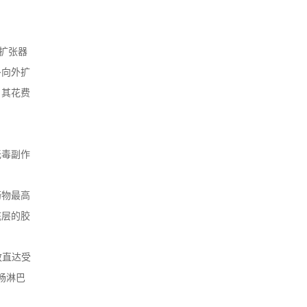
扩张器
多向外扩
，其花费
无毒副作
药物最高
底层的胶
效直达受
畅淋巴