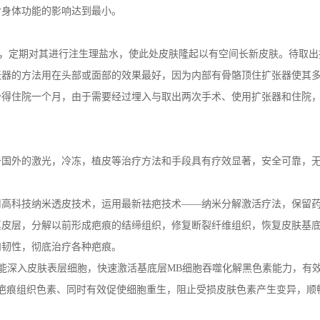
对身体功能的影响达到最小。
，定期对其进行注生理盐水，使此处皮肤隆起以有空间长新皮肤。待取出
张器的方法用在头部或面部的效果最好，因为内部有骨骼顶住扩张器使其
少得住院一个月，由于需要经过埋入与取出两次手术、使用扩张器和住院
国外的激光，冷冻，植皮等治疗方法和手段具有疗效显著，安全可靠，
高科技纳米透皮技术，运用最新祛疤技术——纳米分解激活疗法，保留
真皮层，分解以前形成疤痕的结缔组织，修复断裂纤维组织，恢复皮肤基
和韧性，彻底治疗各种疤痕。
能深入皮肤表层细胞，快速激活基底层MB细胞吞噬化解黑色素能力，有
疤痕组织色素、同时有效促使细胞重生，阻止受损皮肤色素产生变异，顺