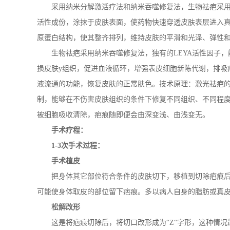
采用纳米分解激活疗法和纳米吞噬修复法，生物祛疤采用
活性成份，涂抹于皮肤表面，使药物快速穿透皮肤表层进入
原蛋白结构，使其整齐排列，维持皮肤的平滑和光泽、弹性
生物祛疤采用纳米吞噬修复法，独有的LEYA活性因子，
损皮肤y组织，促进血液循环，增强表皮细胞新陈代谢，排吸
液流通的功能，恢复皮肤的正常肤色。技术原理：激光祛疤
制，能够在不伤害皮肤组织的条件下修复不同组织、不同程
被细胞吸收清除，疤痕随即便会由深变浅、由浅变无。
手术疗程：
1-3次手术过程：
手术植皮
把身体其它部位符合条件的皮肤切下，移植到切除疤痕后
可能使身体取皮的部位留下疤痕。多以病人自身的脂肪或真
松解改形
这是将疤痕切除后，将切口改形成为“Z“字形，这种情况