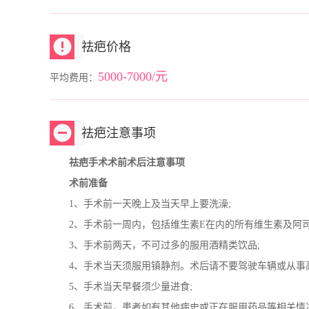
祛疤价格
5000-7000/元
平均费用：
祛疤注意事项
祛疤手术术前术后注意事项
术前准备
1、手术前一天晚上及当天早上要洗澡;
2、手术前一周内，包括维生素E在内的所有维生素及阿司
3、手术前两天，不可过多的服用酒精类饮品;
4、手术当天须服用镇静剂。术后请不要驾驶车辆或从事高
5、手术当天早餐须少量进食;
6、手术前，患者如有其他病史或正在服用药品等相关情