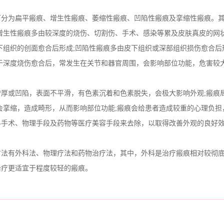
分为扁平瘢痕、增生性瘢痕、萎缩性瘢痕、凹陷性瘢痕及挛缩性瘢痕。
增生性瘢痕多由较深度的烧伤、切割伤、手术、感染等累及皮肤真皮的网
下组织的创面愈合后形成;凹陷性瘢痕多由皮下组织或深部组织损伤愈合后
于深度烧伤愈合后，常发生在关节和器官周围，会影响部位功能，危害较
或凹陷，表面不平滑，有色素沉着和色素脱失，会极大影响外观;瘢痕
会挛缩，造成畸形，从而影响部位功能;瘢痕会给患者造成较重的心理负担
科手术、物理手段及药物等医疗美容手段来去除，以取得改善外观的良好
法有外科法、物理疗法和药物治疗法，其中，外科是治疗瘢痕相对较彻
治疗更适宜于程度较轻的瘢痕。