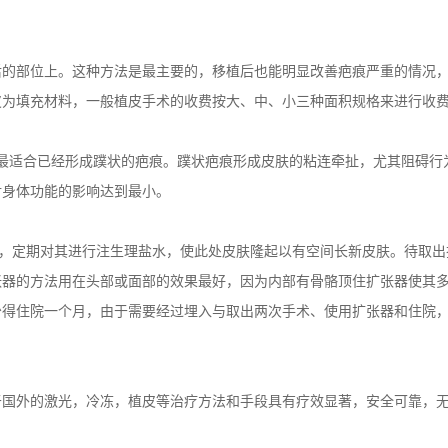
的部位上。这种方法是最主要的，移植后也能明显改善疤痕严重的情况
皮为填充材料，一般植皮手术的收费按大、中、小三种面积规格来进行收
最适合已经形成蹼状的疤痕。蹼状疤痕形成皮肤的粘连牵扯，尤其阻碍行
对身体功能的影响达到最小。
，定期对其进行注生理盐水，使此处皮肤隆起以有空间长新皮肤。待取出
张器的方法用在头部或面部的效果最好，因为内部有骨骼顶住扩张器使其
少得住院一个月，由于需要经过埋入与取出两次手术、使用扩张器和住院
国外的激光，冷冻，植皮等治疗方法和手段具有疗效显著，安全可靠，