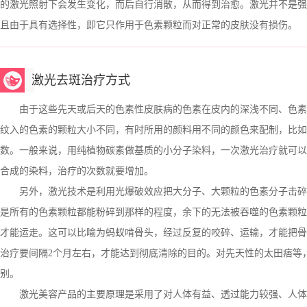
的激光照射下会发生变化，而后自行消散，从而得到治愈。激光并不是强
且由于具有选择性，即它只作用于色素颗粒而对正常的皮肤没有损伤。
激光去斑治疗方式
由于这些先天或后天的色素性皮肤病的色素在皮内的深浅不同、色素
纹入的色素的颗粒大小不同，有时所用的颜料用不同的颜色来配制，比如
数。一般来说，用纯植物碳素做基质的小分子染料，一次激光治疗就可以彻
合成的染料，治疗的次数就要增加。
另外，激光技术是利用光爆破效应把大分子、大颗粒的色素分子击碎，再
是所有的色素颗粒都能粉碎到那样的程度，余下的无法被吞噬的色素颗粒
才能运走。这可以比喻为蚂蚁啃骨头，经过反复的咬碎、运输，才能把骨
治疗要间隔2个月左右，才能达到彻底清除的目的。对先天性的太田痞等
别。
激光美容产品的主要原理是采用了对人体有益、透过能力较强、人体