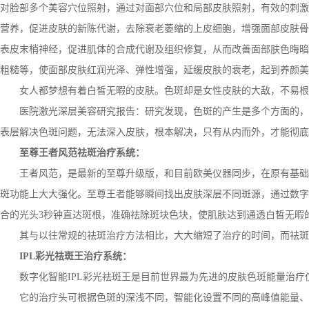
对脸部多个美容穴位照射，通过对面部穴位和局部皮肤照射，有效的刺激
营养，促进皮肤的新陈代谢，去除衰老萎缩的上皮细胞，增强面部皮肤骨
表皮末梢神经，促进肌体的合成代谢及组织修复，从而改善面部肤色晦暗
粗糙等，使面部皮肤红润光泽、弹性增强，延缓皮肤的衰老，起到养颜美
女人都梦想有着白皙无暇的皮肤。色斑却是女性皮肤的大敌，不易根
医院激光深层美容研究报告：研究发现，色斑的产生是多个方面的，
表层解决色斑问题，无法深入皮肤，根本解决，只有从内而外，才能彻底
至尊王者风范祛斑治疗系统：
王者风范，是最新的至尊升级版，和目前欧美仪器同步，在原有基础
斑功能上大大强化。至尊王者能够瞬间找出皮肤深层不同斑源，通过数字
合的光头3秒钟直达斑根，准确祛除斑块色块，使肌肤达到通透白皙无暇
其与以往常规的祛斑治疗方法相比，大大缩短了治疗的时间，而祛斑
IPL彩光祛斑王治疗系统：
数字化智能IPL彩光祛斑王是目前世界最为先进的皮肤色斑能量治疗
它的治疗头可根据色斑的深浅不同，智能化设置不同的高峰值能量、