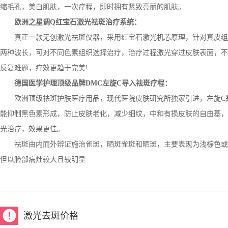
缩毛孔，美白肌肤，一次疗程，即时拥有紧致亮丽的肌肤。
欧洲之星调Q红宝石激光祛斑治疗系统：
真正一款无创激光祛斑仪器，采用红宝石激光机芯原理，针对真皮组
两种波长，可对不同色素组织选择治疗，治疗过程激光穿过皮肤表面，不
反复难题，疗效更趋于完美!
德国医学护理顶级品牌DMC左旋C导入祛斑疗程：
欧洲顶级祛斑护肤医疗用品，现代医院皮肤研究所独家引进，左旋C是
能抑制黑色素形成，防止皮肤老化，减少细纹，中和有损皮肤的自由基，
光治疗，效果更佳。
祛斑由内而外辨证施治雀斑，晒斑雀斑和晒斑，主要表现为浅棕色或
但以脸部病灶较大且较明显
激光去斑价格