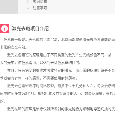
3
项目价格
4
注意事项
激光去斑项目介绍
色素斑一般是后天形成的色素沉淀，北京丽都整形激光去色素斑能帮助
非常的安全有效。
激光去色素斑的原理是由于不同类型的激光产生光线颜色不同，某一
大的光束，使色素消退，以达到去除色素斑的目的。
并且，只有病变的细胞才吸收特定的激光，而正常的皮肤组织是不会
术者会有针刺一样的感觉，不需要使用麻醉药物。
激光去色素斑治疗时间比较短，最多不过十几分钟左右。每次治疗结
间隔时间多数为3个月。根据色素及血管病变的大小、数量及深度，有的
题。
激光祛斑的原理是治疗仪器所发射的激光能极为顺利地穿透病损的皮