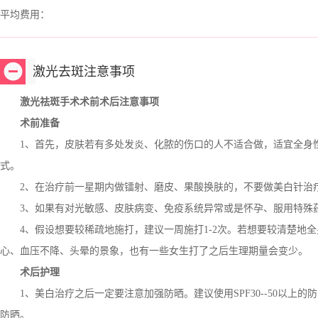
平均费用：
激光去斑注意事项
激光祛斑手术术前术后注意事项
术前准备
1、首先，皮肤若有多处发炎、化脓的伤口的人不适合做，适宜全身性
式。
2、在治疗前一星期内做镭射、磨皮、果酸换肤的，不要做美白针治疗
3、如果有对光敏感、皮肤病变、免疫系统异常或是怀孕、服用特殊
4、假设想要较稀疏地施打，建议一周施打1-2次。若想要较清楚地全
心、血压不降、头晕的景象，也有一些女生打了之后生理期量会变少。
术后护理
1、美白治疗之后一定要注意加强防晒。建议使用SPF30--50以上的
防晒。