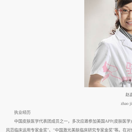
赵晶
zhao jin
执业经历
中国皮肤医学代表团成员之一，多次应邀参加美国APP(皮肤医学)会议
风范临床运用专家金奖”、“中国激光美肤临床研究专家金奖”等。在