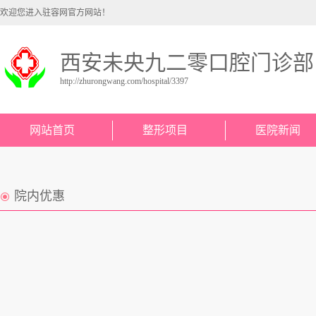
欢迎您进入驻容网官方网站！
西安未央九二零口腔门诊
http://zhurongwang.com/hospital/3397
网站首页
整形项目
医院新闻
院内优惠