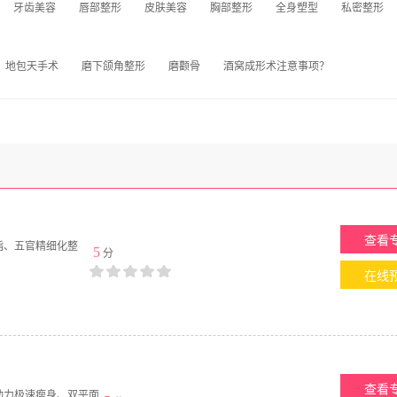
牙齿美容
唇部整形
皮肤美容
胸部整形
全身塑型
私密整形
地包天手术
磨下颌角整形
磨颧骨
酒窝成形术注意事项？
查看
脂、五官精细化整
5
分
在线
查看
动力极速瘦身、双平面