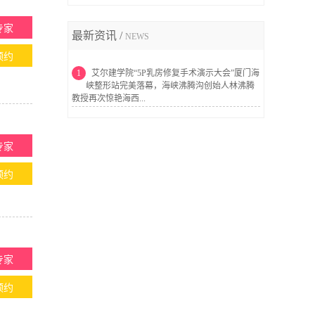
专家
最新资讯 /
NEWS
预约
1
艾尔建学院“5P乳房修复手术演示大会”厦门海
峡整形站完美落幕，海峡沸腾沟创始人林沸腾
教授再次惊艳海西...
专家
预约
专家
预约