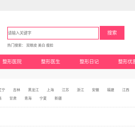
搜索
热门搜索：
双眼皮
美白
瘦脸
整形医院
整形医生
整形日记
整形优
辽宁
吉林
黑龙江
上海
江苏
浙江
安徽
福建
江西
西
甘肃
青海
宁夏
新疆