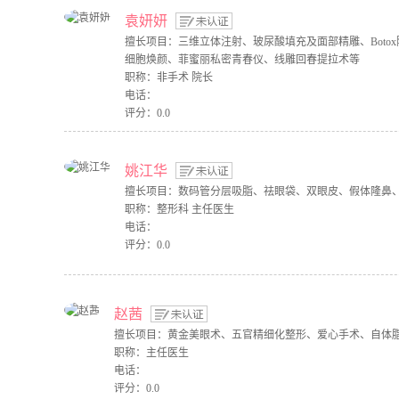
袁妍妍
擅长项目：三维立体注射、玻尿酸填充及面部精雕、Botox
细胞焕颜、菲蜜丽私密青春仪、线雕回春提拉术等
职称：非手术 院长
电话：
评分：0.0
姚江华
擅长项目：数码管分层吸脂、祛眼袋、双眼皮、假体隆鼻
职称：整形科 主任医生
电话：
评分：0.0
赵茜
擅长项目：黄金美眼术、五官精细化整形、爱心手术、自体
职称：主任医生
电话：
评分：0.0