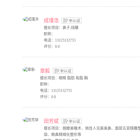
成瑾浩
擅长项目：鼻子,线雕
职称：
电话：13125132755
评分：0.0
章毅
擅长项目：眼睛 脂肪 吸脂 胸
职称：
电话：13125132755
评分：0.0
田芳斌
擅长项目：翘睫美瞳术、俏佳人无痕美鼻、面部五官精雕
袋、眼鼻精细化整形等