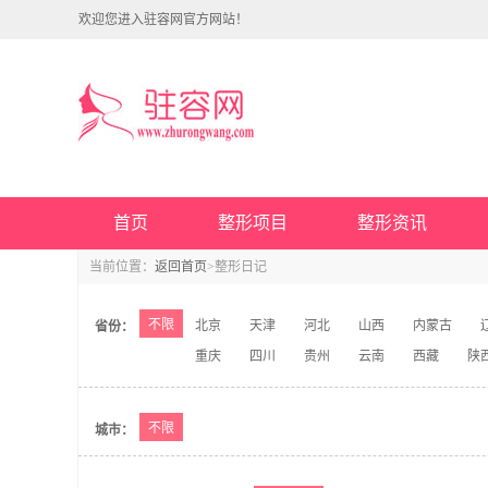
欢迎您进入驻容网官方网站！
首页
整形项目
整形资讯
当前位置：
返回首页
>整形日记
不限
北京
天津
河北
山西
内蒙古
省份：
重庆
四川
贵州
云南
西藏
陕
不限
城市：