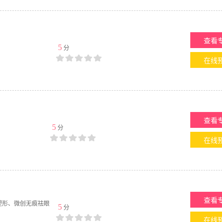
查看
5
分
在线
查看
5
分
在线
查看
塑形、微创无痕祛眼
5
分
在线