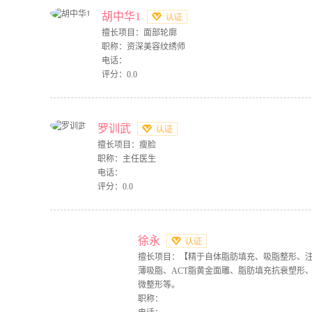
胡中华1
擅长项目：面部轮廓
职称：资深美容纹绣师
电话：
评分：0.0
罗训武
擅长项目：瘦脸
职称：主任医生
电话：
评分：0.0
徐永
擅长项目：【精于自体脂肪填充、吸脂整形、
薄吸脂、ACT脂黄金面雕、脂肪填充抗衰塑形
微整形等。
职称：