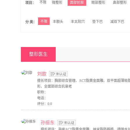
不限
微整形
面部轮廓
眼部整形
鼻部整形
项目：
不限
丰额头
丰太阳穴
垫下巴
减双下巴
分 类：
整形医生
刘歆
擅长项目：胸部综合管理、ACT脂黄金面雕、双平面超薄吸
形、全面部综合抗衰老
职称：
电话：
评分：0.0
孙振东
擅长项目：海峡ACT脂黄金面雕、纳米脂肪移植、德国水