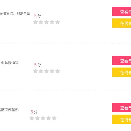
查看
除皱瘦脸、PRP自体
5
分
在线
查看
、假体隆胸等
5
分
在线
查看
脂肪面部塑形
5
分
在线