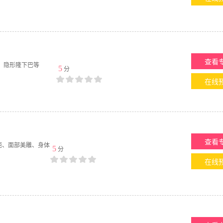
查看
、隐形隆下巴等
5
分
在线
查看
疤、面部美雕、身体
5
分
在线