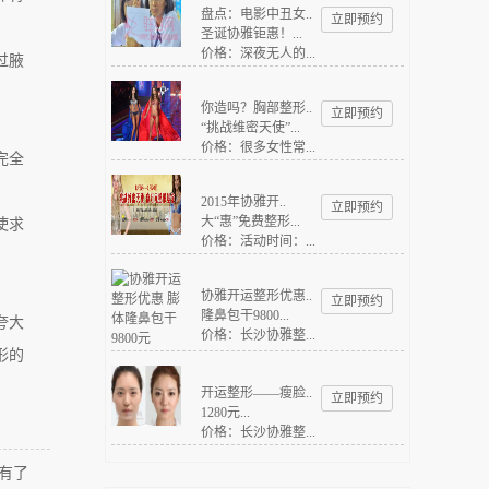
盘点：电影中丑女..
立即预约
圣诞协雅钜惠！...
价格：深夜无人的...
过腋
你造吗？胸部整形..
立即预约
“挑战维密天使”...
价格：很多女性常...
完全
2015年协雅开..
立即预约
大“惠”免费整形...
使求
价格：活动时间：...
协雅开运整形优惠..
立即预约
隆鼻包干9800...
夸大
价格：长沙协雅整...
形的
开运整形——瘦脸..
立即预约
1280元...
价格：长沙协雅整...
没有了