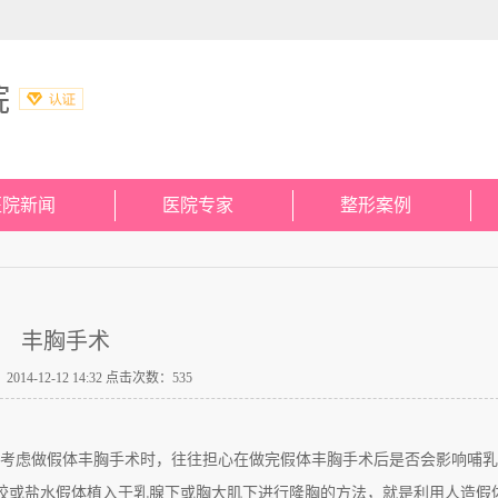
院
医院新闻
医院专家
整形案例
丰胸手术
14-12-12 14:32 点击次数：535
考虑做假体丰胸手术时，往往担心在做完假体丰胸手术后是否会影响哺乳
或盐水假体植入于乳腺下或胸大肌下进行隆胸的方法，就是利用人造假