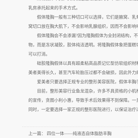
乳房承托起来的手术方式。
假体隆胸一般有三种切口可以选择，它们是腋窝、乳晕
窝切口放在胸大肌下，不会影响乳腺组织，因而不会影响
假体隆胸会不会渗漏?因为隆胸假体为全封闭结构，不
物，而是冻状凝胶，胶体纯洁透明。将隆胸假体象把蛋糕
可以打消。
硅胶隆胸假体以具有超柔粘高品质记忆型仿软组织材料
美者美得长久，甚至汽车轮胎压过都不会破损，因此外力
爱美者只要选择正规专业的整形美容医院，假体丰胸手
目前，整形美容行业鱼龙混杂，许多不具资格的小机构
的宣传，贪图小利小惠，导致手术后效果得不到保障。一
同时，一定要选择一家正规的整形医院进行，以保证治疗
上一篇：
四位一体——纯液态自体脂肪丰胸