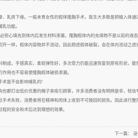
、乳房下缘。一般未育女性的假体隆胸手术，医生大多数是把植入体通
哺乳功能。
必担心填充到体内后发生材料渗漏，隆胸假体内的充填物不是以前的液态
切开一样，假体内容物并不流动，因此顾虑假体破裂，会在体内流动之虑
制成，手感真实，柔软弹性好，多次受力仍能迅速恢复到原有形状，能
的作用也不容易使隆胸假体破损渗漏。
术是不会影响哺乳的!
也都打出低价优惠的幌子来吸引顾客，许多消费者没有明辨是非，轻信
旦手术失败，消费者将在精神和肉体上收到不可挽回的损失。因此进行整
过程的安全和术后达到理想的效果。
下一篇： 