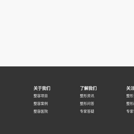
关于我们
了解我们
关
整容项目
整形资讯
整形
整容案例
整形问答
整形
整容医院
专家答疑
专家