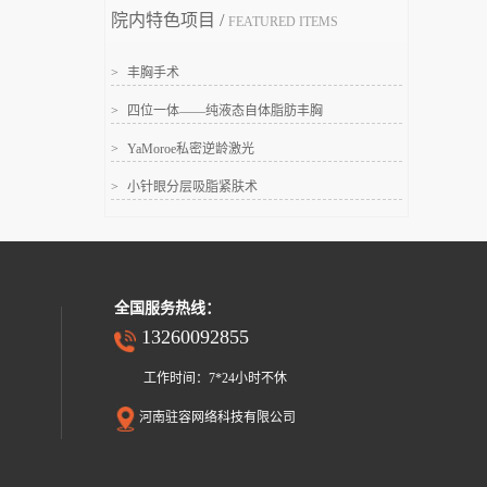
院内特色项目 /
FEATURED ITEMS
>
丰胸手术
>
四位一体——纯液态自体脂肪丰胸
>
YaMoroe私密逆龄激光
>
小针眼分层吸脂紧肤术
全国服务热线：
13260092855
工作时间：7*24小时不休
河南驻容网络科技有限公司