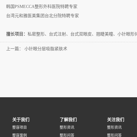
韩国
PSMECCA
整形外科医院特聘专家
台湾元和雅医美集团台北分院特聘专家
擅长项目：
私密整形、台式注射、台式双眼皮、翘睫美瞳、小针眼形
上一篇：
小针眼分层吸脂紧肤术
关于我们
了解我们
关注我们
整容项目
整形资讯
整形资讯
整容案例
整形问答
整形问答