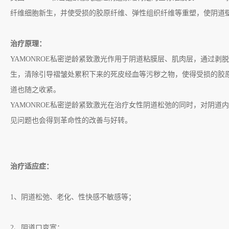
纤维细胞新生，并使受损的胶原纤维、弹性组织纤维等重塑，使阴道
治疗原理：
YAMONROE
私密逆龄紧致激光作用于阴道粘膜层、肌肉层，通过剥脱
生，清除引导褶皱处累积下来的死皮经血等污秽之物，使得受损的胶
道也随之收紧。
YAMONROE
私密逆龄紧致激光在治疗女性阴道松弛的同时，对阴道内
见问题也会得到革命性的改善与好转。
治疗适应症：
1
、阴道松弛、老化、性快感不敏感等；
2
、阴道口变宽；