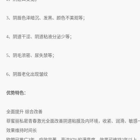
3
、阴唇色泽暗沉、发黑、颜色不美观等；
4
、阴道干涩、阴道粘液分泌少等；
5
、阴毛浓密、尿失禁等；
6
、阴唇老化出现皱纹
优势特色：
全面提升 综合改善
菲蜜丽私密青春激光全面改善阴道粘膜及内环境，收紧、润滑、敏感
效果维持时间长
欧盟已推广
3
年，疗效显著，高达
97%
的满意度，效果可维持
2
年以上