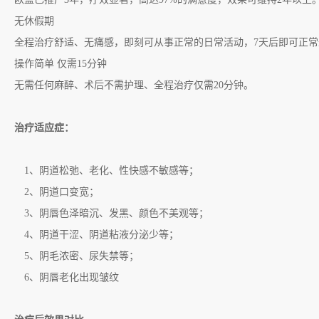
无休假期
全程治疗舒适、无痛感，即刻可从事正常的日常活动，
7
天后即可正常
操作简单 仅需
15
分钟
无需任何麻醉、术后不需护理、全程治疗仅需
20
分钟。
治疗适应症：
1、阴道松弛、老化、性快感不敏感等；
2、阴道口变宽；
3、阴唇色泽暗沉、发黑、颜色不美观等；
4、阴道干涩、阴道粘液分泌少等；
5、阴毛浓密、尿失禁等；
6、阴唇老化出现皱纹