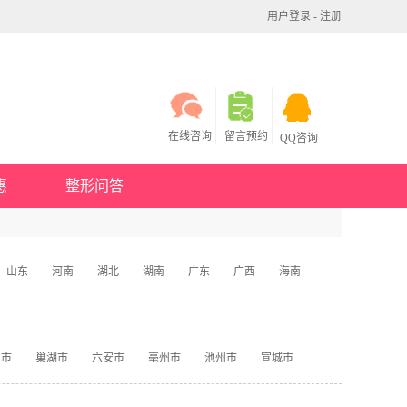
用户登录
-
注册
在线咨询
留言预约
QQ咨询
惠
整形问答
山东
河南
湖北
湖南
广东
广西
海南
州市
巢湖市
六安市
亳州市
池州市
宣城市