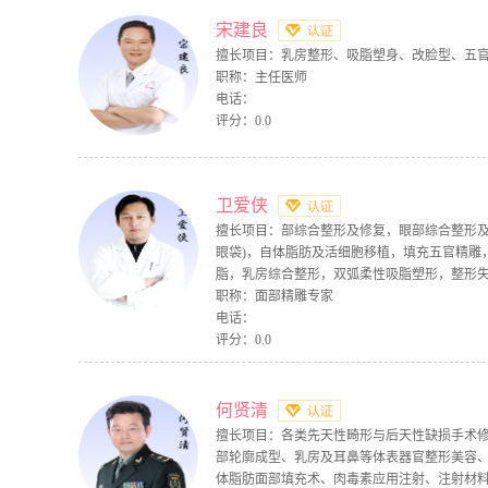
宋建良
擅长项目：乳房整形、吸脂塑身、改脸型、五
职称：主任医师
电话：
评分：0.0
卫爱侠
擅长项目：部综合整形及修复，眼部综合整形及
眼袋)，自体脂肪及活细胞移植，填充五官精雕
脂，乳房综合整形，双弧柔性吸脂塑形，整形
职称：面部精雕专家
电话：
评分：0.0
何贤清
擅长项目：各类先天性畸形与后天性缺损手术
部轮廓成型、乳房及耳鼻等体表器官整形美容、
体脂肪面部填充术、肉毒素应用注射、注射材料