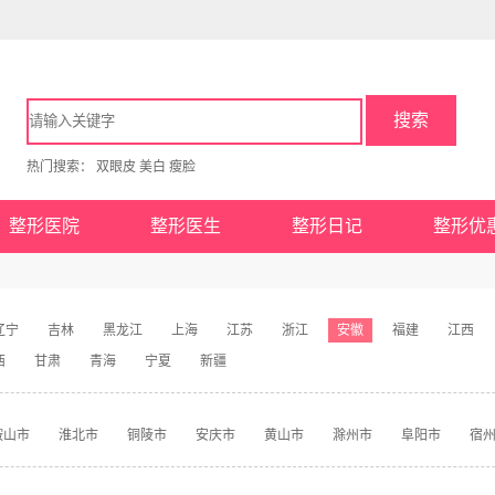
搜索
热门搜索：
双眼皮
美白
瘦脸
整形医院
整形医生
整形日记
整形优
辽宁
吉林
黑龙江
上海
江苏
浙江
安徽
福建
江西
西
甘肃
青海
宁夏
新疆
鞍山市
淮北市
铜陵市
安庆市
黄山市
滁州市
阜阳市
宿