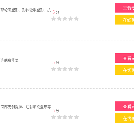
查看
面部轮廓塑形、形体微雕塑形、抗
5
分
在线
查看
形·疤痕修复
5
分
在线
查看
、面部无创提拉、注射填充塑形等
5
分
在线