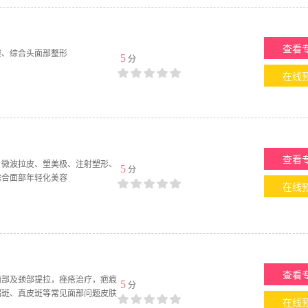
查看
袋、综合头面部整形
5
分
在线
查看
、微波拉皮、塑美极、注射塑形、
5
分
综合面部年轻化美容
在线
查看
面部及颈部提拉，痤疮治疗，疤痕
5
分
褐斑、真皮斑等常见面部问题皮肤
在线