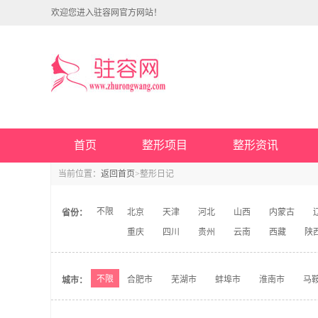
欢迎您进入驻容网官方网站！
首页
整形项目
整形资讯
当前位置：
返回首页
>整形日记
不限
北京
天津
河北
山西
内蒙古
省份：
重庆
四川
贵州
云南
西藏
陕
不限
合肥市
芜湖市
蚌埠市
淮南市
马
城市：