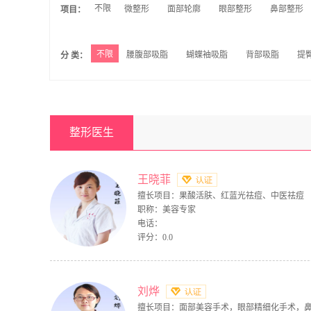
不限
微整形
面部轮廓
眼部整形
鼻部整形
项目：
不限
腰腹部吸脂
蝴蝶袖吸脂
背部吸脂
提
分 类：
整形医生
王晓菲
擅长项目：果酸活肤、红蓝光祛痘、中医祛痘
职称：美容专家
电话：
评分：0.0
刘烨
擅长项目：面部美容手术，眼部精细化手术，