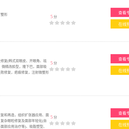
查看
官整形
5
分
在线
查看
修复(韩式双眼皮、开眼角、祛
5
分
，微精改脸型，隆下巴，面部吸
在线
失败修复，疤痕修复，注射微整形
查看
修复和再造，组织扩张器应用、面
5
分
复杂眼睑修复及面部年轻化(自
在线
面部应用治疗等)、吸脂塑型、