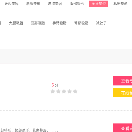
牙齿美容
唇部整形
皮肤美容
胸部整形
全身塑型
私密整形
臀
大腿吸脂
面部吸脂
手臂吸脂
臀部吸脂
减肚子
查看
5
分
在线
查看
鼻部整形，颏部整形，乳房整形，