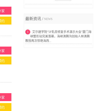
专家
最新资讯 /
NEWS
预约
1
艾尔建学院“5P乳房修复手术演示大会”厦门海
峡整形站完美落幕，海峡沸腾沟创始人林沸腾
教授再次惊艳海西...
专家
预约
专家
预约