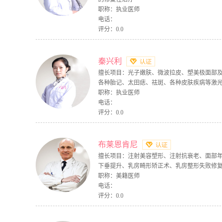
职称：执业医师
电话：
评分：0.0
秦兴利
擅长项目：光子嫩肤、微波拉皮、塑美极面部
各种胎记、太田痣、祛斑、各种皮肤疾病等激
职称：执业医师
电话：
评分：0.0
布莱恩肯尼
擅长项目：注射美容塑形、注射抗衰老、面部
下垂提升、乳房畸形矫正术、乳房整形失败修
职称：美籍医师
电话：
评分：0.0