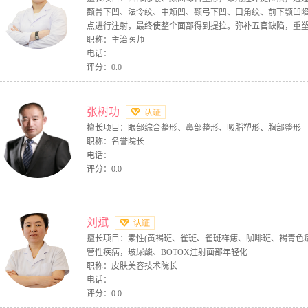
颧骨下凹、法令纹、中颊凹、颧弓下凹、口角纹、前下颚凹陷
点进行注射，最终使整个面部得到提拉。弥补五官缺陷，重
职称：主治医师
电话：
评分：0.0
张树功
擅长项目：眼部综合整形、鼻部整形、吸脂塑形、胸部整形
职称：名誉院长
电话：
评分：0.0
刘斌
擅长项目：素性(黄褐斑、雀斑、雀斑样痣、咖啡斑、褐青色
管性疾病，玻尿酸、BOTOX注射面部年轻化
职称：皮肤美容技术院长
电话：
评分：0.0