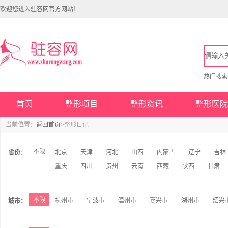
欢迎您进入驻容网官方网站！
热门搜
首页
整形项目
整形资讯
整形医院
当前位置：
返回首页
>整形日记
不限
北京
天津
河北
山西
内蒙古
辽宁
吉林
省份：
重庆
四川
贵州
云南
西藏
陕西
甘肃
不限
杭州市
宁波市
温州市
嘉兴市
湖州市
绍兴
城市：