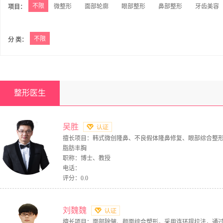
不限
微整形
面部轮廓
眼部整形
鼻部整形
牙齿美容
项目：
不限
分 类：
整形医生
吴胜
擅长项目：韩式微创隆鼻、不良假体隆鼻修复、眼部综合整
脂肪丰胸
职称：博士、教授
电话：
评分：0.0
刘魏魏
擅长项目：面部除皱、颜面综合塑形，采用连环提拉法，通