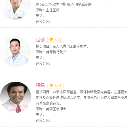
鼻 5)361°水动力溶脂 6)TV明星脸定制
职称：主任医师
电话：
评分：0.0
程健
擅长项目：东方人微创无痕重睑术、
职称：首席执行院长
电话：
评分：0.0
程磊
擅长项目：非手术面部塑型、液体拉脸及激光美容，在痤疮
素性及血管性皮肤病综合治疗，皮肤光老化治疗及解决各类
有着极高的造诣。
职称：美国医学博士
电话：
评分：0.0