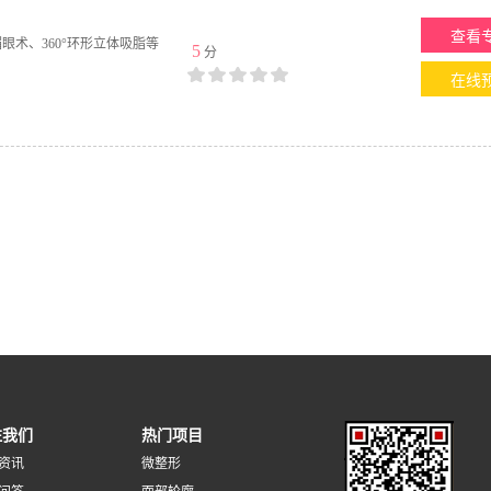
查看
术、360°环形立体吸脂等
5
分
在线
注我们
热门项目
资讯
微整形