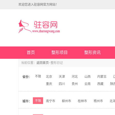
欢迎您进入驻容网官方网站！
首页
整形项目
整形资讯
当前位置：
返回首页
>整形日记
不限
北京
天津
河北
山西
内蒙古
省份：
重庆
四川
贵州
云南
西藏
陕
不限
南宁市
柳州市
桂林市
梧州市
北
城市：