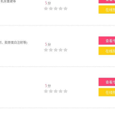
、乳房重建等
5
分
在线
查看
射、胶原蛋白注射等)
5
分
在线
查看
5
分
在线