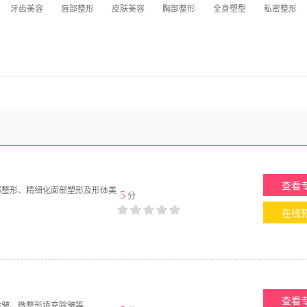
牙齿美容
唇部整形
皮肤美容
胸部整形
全身塑型
私密整形
查看
部整形、精细化面部塑形及形体美
5
分
在线
查看
除皱、微整形填充除皱等