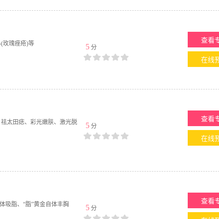
查看
(玫瑰痤疮)等
5
分
在线
查看
、祛太田痣、彩光嫩肤、激光脱
5
分
在线
查看
立体吸脂、“脂”黄金自体丰胸
5
分