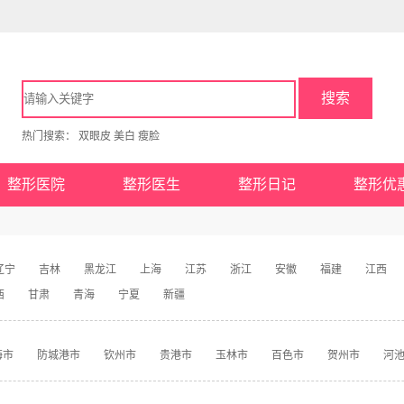
搜索
热门搜索：
双眼皮
美白
瘦脸
整形医院
整形医生
整形日记
整形优
辽宁
吉林
黑龙江
上海
江苏
浙江
安徽
福建
江西
西
甘肃
青海
宁夏
新疆
海市
防城港市
钦州市
贵港市
玉林市
百色市
贺州市
河