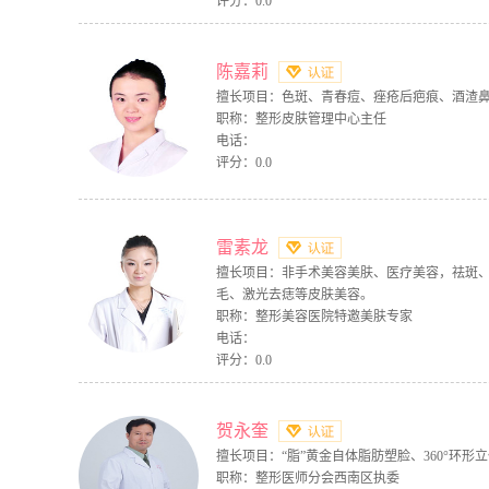
评分：0.0
陈嘉莉
擅长项目：色斑、青春痘、痤疮后疤痕、酒渣鼻
职称：整形皮肤管理中心主任
电话：
评分：0.0
雷素龙
擅长项目：非手术美容美肤、医疗美容，祛斑
毛、激光去痣等皮肤美容。
职称：整形美容医院特邀美肤专家
电话：
评分：0.0
贺永奎
擅长项目：“脂”黄金自体脂肪塑脸、360°环形
职称：整形医师分会西南区执委