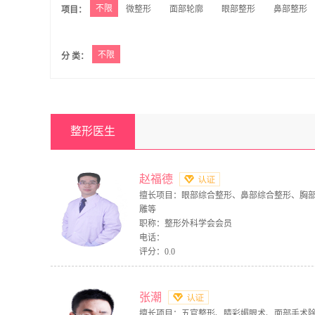
不限
微整形
面部轮廓
眼部整形
鼻部整形
项目：
不限
分 类：
整形医生
赵福德
擅长项目：眼部综合整形、鼻部综合整形、胸
雕等
职称：整形外科学会会员
电话：
评分：0.0
张潮
擅长项目：五官整形、睛彩媚眼术、面部手术