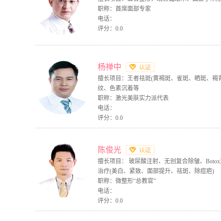
职称：首席面部专家
电话：
评分：0.0
杨禅中
擅长项目：王者祛斑(黄褐斑、雀斑、晒斑、褐
纹、色素沉着等
职称：激光美肤实力派代表
电话：
评分：0.0
陈俊光
擅长项目： 玻尿酸注射、无创复合除皱、Bot
治疗(美白、紧致、面部提升、祛斑、除痘疤)
职称：微整形“总教官”
电话：
评分：0.0