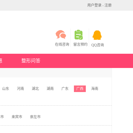
用户登录
-
注册
在线咨询
留言预约
QQ咨询
惠
整形问答
山东
河南
湖北
湖南
广东
广西
海南
池市
来宾市
崇左市