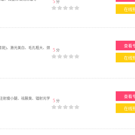
5
分
在线
查看
青斑)、激光美白、毛孔粗大、颈
5
分
在线
查看
ox注射瘦小腿、祛腋臭、镭射光学
5
分
在线