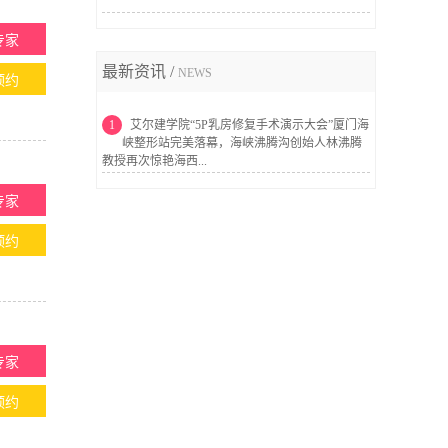
专家
最新资讯 /
NEWS
预约
1
艾尔建学院“5P乳房修复手术演示大会”厦门海
峡整形站完美落幕，海峡沸腾沟创始人林沸腾
教授再次惊艳海西...
专家
预约
专家
预约