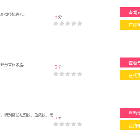
查看
无创微整抗衰老。
5
分
在线
查看
警环形立体吸脂。
5
分
在线
查看
等，特别擅长祛颈纹、鱼尾纹、黑
5
分
在线