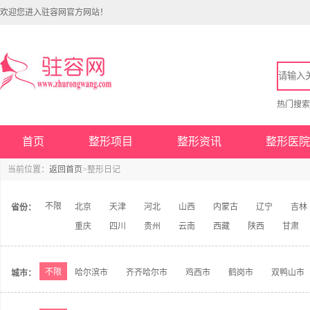
欢迎您进入驻容网官方网站！
热门搜
首页
整形项目
整形资讯
整形医院
当前位置：
返回首页
>整形日记
不限
北京
天津
河北
山西
内蒙古
辽宁
吉林
省份：
重庆
四川
贵州
云南
西藏
陕西
甘肃
不限
哈尔滨市
齐齐哈尔市
鸡西市
鹤岗市
双鸭山市
城市：