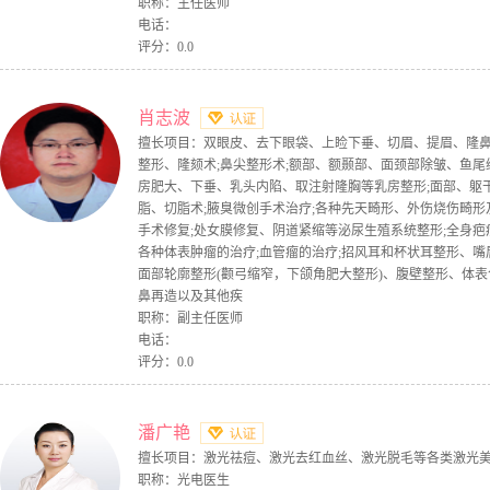
职称：主任医师
电话：
评分：0.0
肖志波
擅长项目：双眼皮、去下眼袋、上睑下垂、切眉、提眉、隆
整形、隆颏术;鼻尖整形术;额部、额颞部、面颈部除皱、鱼尾
房肥大、下垂、乳头内陷、取注射隆胸等乳房整形;面部、躯
脂、切脂术;腋臭微创手术治疗;各种先天畸形、外伤烧伤畸形
手术修复;处女膜修复、阴道紧缩等泌尿生殖系统整形;全身疤
各种体表肿瘤的治疗;血管瘤的治疗;招风耳和杯状耳整形、嘴
面部轮廓整形(颧弓缩窄，下颌角肥大整形)、腹壁整形、体
鼻再造以及其他疾
职称：副主任医师
电话：
评分：0.0
潘广艳
擅长项目：激光祛痘、激光去红血丝、激光脱毛等各类激光
职称：光电医生