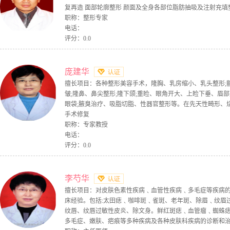
复再造 面部轮廓整形 颜面及全身各部位脂肪抽吸及注射充填
职称：整形专家
电话：
评分：0.0
庞建华
擅长项目：各种整形美容手术，隆胸、乳房缩小、乳头整形;
皱;隆鼻、鼻尖整形;隆下颌;重睑、眼角开大、上睑下垂、眉
眼袋;腋臭治疗、吸脂切脂、性器官整形等。在先天性畸形、
手术修复
职称：专家教授
电话：
评分：0.0
李芍华
擅长项目：对皮肤色素性疾病﹑血管性疾病﹑多毛症等疾病
床经验。包括:太田痣﹑咖啡斑﹑雀斑、老年斑、除眉﹑纹眉
纹唇、纹唇过敏性皮炎、除文身。鲜红斑痣﹑血管瘤﹑蜘蛛
多毛症、嫩肤、疤痕等多种疾病及各种皮肤科疾病的诊断和治