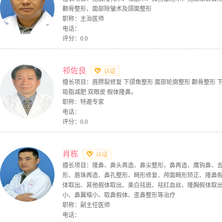
颧骨整形、面部除皱术及颌面整形
职称：主治医师
电话：
评分：0.0
祁佐良
擅长项目：唇腭裂修复 下颌角整形 面部轮廓整形 颧骨整形 
吸脂减肥 双眼皮 假体隆鼻。
职称：特邀专家
电话：
评分：0.0
肖栋
擅长项目：隆鼻、鼻头再造、鼻尖整形、鼻再造、鹰钩鼻、
形、唇珠再造、鼻孔整形、畸形修复、颅面畸形矫正、隆鼻
体取出、其他假体取出、美白祛斑、祛红血丝、隆胸假体取
小、鼻翼缩小、取鼻假体、歪鼻整形等治疗
职称：副主任医师
电话：