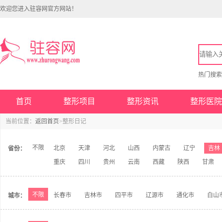
欢迎您进入驻容网官方网站！
热门搜
首页
整形项目
整形资讯
整形医院
当前位置：
返回首页
>整形日记
不限
北京
天津
河北
山西
内蒙古
辽宁
吉林
省份：
重庆
四川
贵州
云南
西藏
陕西
甘肃
不限
长春市
吉林市
四平市
辽源市
通化市
白山
城市：