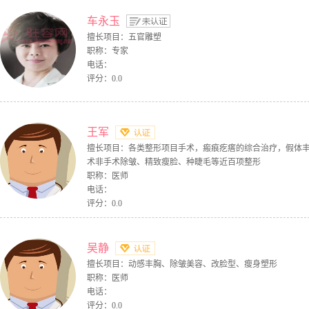
车永玉
擅长项目：五官雕塑
职称：专家
电话：
评分：0.0
王军
擅长项目：各类整形项目手术，瘢痕疙瘩的综合治疗，假体
术非手术除皱、精致瘦脸、种睫毛等近百项整形
职称：医师
电话：
评分：0.0
吴静
擅长项目：动感丰胸、除皱美容、改脸型、瘦身塑形
职称：医师
电话：
评分：0.0