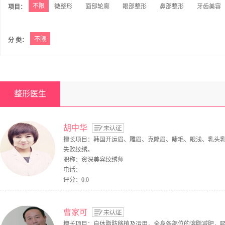
不限
微整形
面部轮廓
眼部整形
鼻部整形
牙齿美容
项目：
不限
分 类：
整形医生
胡中华
擅长项目：韩国开运眉、雕眉、克隆眉、睫毛、眼浅、乳头
失败纹绣。
职称：资深美容纹绣师
电话：
评分：0.0
曹家可
擅长项目：自体脂肪移植及运用，全身各部位的溶脂减肥，