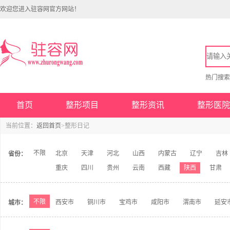
欢迎您进入驻容网官方网站！
热门搜
首页
整形项目
整形资讯
整形医院
当前位置：
返回首页
>整形日记
不限
北京
天津
河北
山西
内蒙古
辽宁
吉林
省份：
重庆
四川
贵州
云南
西藏
陕西
甘肃
不限
西安市
铜川市
宝鸡市
咸阳市
渭南市
延安
城市：