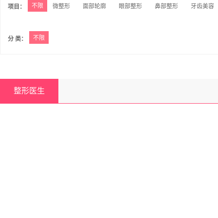
不限
微整形
面部轮廓
眼部整形
鼻部整形
牙齿美容
项目：
不限
分 类：
整形医生