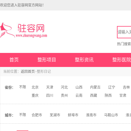
欢迎您进入驻容网官方网站！
热门搜
首页
整形项目
整形资讯
整形医院
当前位置：
返回首页
>整形日记
不限
北京
天津
河北
山西
内蒙古
辽宁
吉林
省份：
重庆
四川
贵州
云南
西藏
陕西
甘肃
不限
合肥市
芜湖市
蚌埠市
淮南市
马鞍山市
淮
城市：