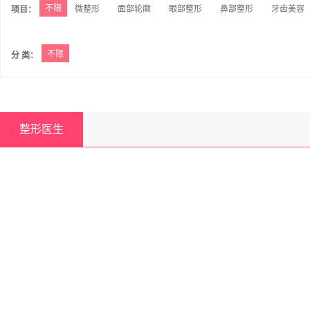
不限
微整形
面部轮廓
眼部整形
鼻部整形
牙齿美容
项目：
不限
分 类：
整形医生