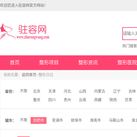
欢迎您进入驻容网官方网站！
热门搜
首页
整形项目
整形资讯
整形医院
当前位置：
返回首页
>整形日记
不限
北京
天津
河北
山西
内蒙古
辽宁
吉林
省份：
重庆
四川
贵州
云南
西藏
陕西
甘肃
不限
合肥市
芜湖市
蚌埠市
淮南市
马鞍山市
淮
城市：