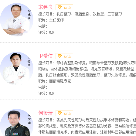
宋建良
擅长项目：乳房整形、吸脂塑身、改脸型、五官整形
职称：主任医师
电话：
评分：0.0
卫爱侠
擅长项目：部综合整形及修复，眼部综合整形及修复(韩式双
眼袋)，自体脂肪及活细胞移植，填充五官精雕，微精改脸型
脂，乳房综合整形，双弧柔性吸脂塑形，整形失败修复，疤
职称：面部精雕专家
电话：
评分：0.0
何贤清
擅长项目：各类先天性畸形与后天性缺损手术修复和再造，
部轮廓成型、乳房及耳鼻等体表器官整形美容、复杂眼睑修复
体脂肪面部填充术、肉毒素应用注射、注射材料面部应用治疗